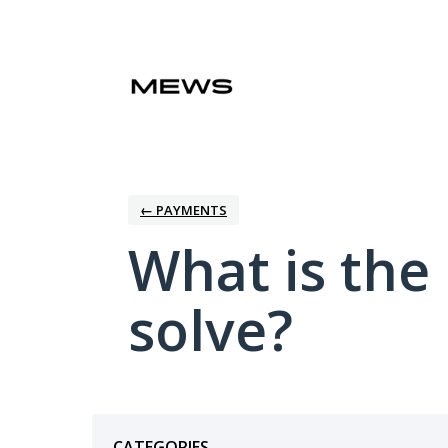
Skip
to
content
← PAYMENTS
What is the
solve?
Categories
CATEGORIES