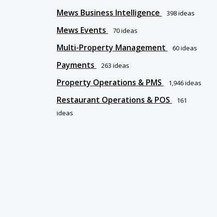
Mews Business Intelligence
398
ideas
Mews Events
70
ideas
Multi-Property Management
60
ideas
Payments
263
ideas
Property Operations & PMS
1,946
ideas
Restaurant Operations & POS
161
ideas