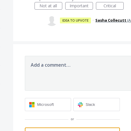
Not at all
Important
Critical
·
Sasha Collecutt
(
A
IDEA TO UPVOTE
Add a comment…
Microsoft
Slack
or