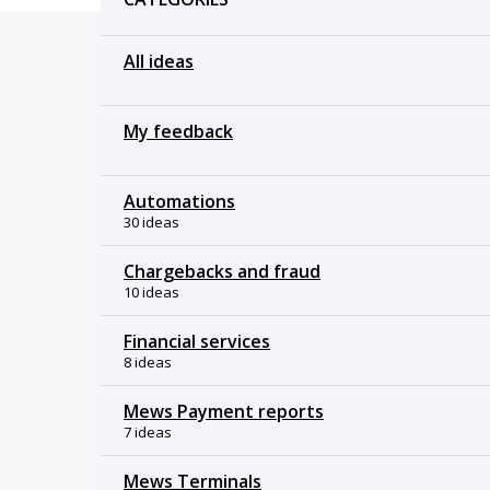
All ideas
My feedback
Automations
30 ideas
Chargebacks and fraud
10 ideas
Financial services
8 ideas
Mews Payment reports
7 ideas
Mews Terminals