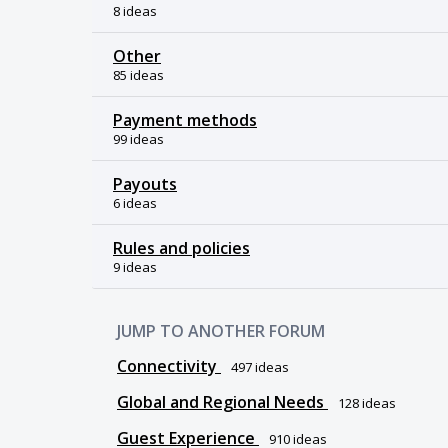
8 ideas
Other
85 ideas
Payment methods
99 ideas
Payouts
6 ideas
Rules and policies
9 ideas
JUMP TO ANOTHER FORUM
Connectivity
497
ideas
Global and Regional Needs
128
ideas
Guest Experience
910
ideas