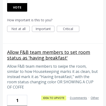
VOTE
How important is this to you?
Not at all
Important
Critical
Allow F&B team members to set room
status as 'having breakfast'
Allow F&B team members to swipe the room,
similar to how Housekeeping marks it as clean, but
instead mark it as “Having breakfast,” with the
room status changing color OR SHOWING A CUP
OF COFFE
·
0 comments
·
Other
IDEA TO UPVOTE
1