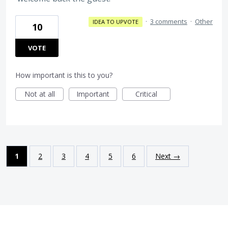
·
3 comments
·
Other
IDEA TO UPVOTE
10
VOTE
How important is this to you?
Not at all
Important
Critical
1
2
3
4
5
6
Next →