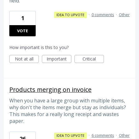
field.
·
0 comments
·
Other
IDEA TO UPVOTE
1
VOTE
How important is this to you?
Not at all
Important
Critical
Products merging on invoice
When you have a large group with multiple items,
why don't the items merge but stay as individuals?
This makes for a really long receipt and wastes
paper.
·
6 comments
·
Other
IDEA TO UPVOTE
26