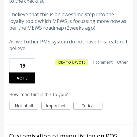
to the checklist.
I believe that this is an awesome step into the
loyalty topic which MEWS is focussing more now as
per the MEWS roadmap (2weeks ago).
As well other PMS system do not have this feature I
believe.
·
1 comment
·
Other
IDEA TO UPVOTE
19
VOTE
How important is this to you?
Not at all
Important
Critical
Customisation of menu listing on POS